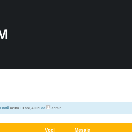
M
ma dată
acum 10 ani, 4 luni
de
admin
.
Voci
Mesaje