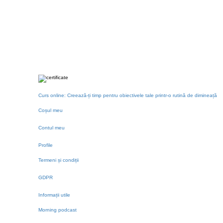
Curs online: Creează-ți timp pentru obiectivele tale printr-o rutină de dimineață
Coșul meu
Contul meu
Profile
Termeni și condiții
GDPR
Informații utile
Morning podcast