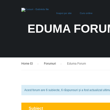
Inapoi pe site
Curs online
EDUMA FORU
Home El
›
Forumuri
›
Eduma Forum
Acest forum are 6 subiecte, 6 răspunsuri și a fost actualizat ulti
Subiect