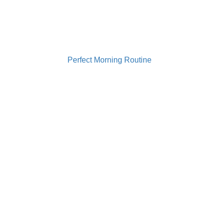
contact@gabrielailie.ro
Perfect Morning Routine