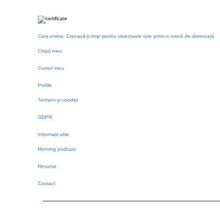
Curs online: Creează-ți timp pentru obiectivele tale printr-o rutină de dimineață
Coșul meu
Contul meu
Profile
Termeni și condiții
GDPR
Informații utile
Morning podcast
Resurse
Contact