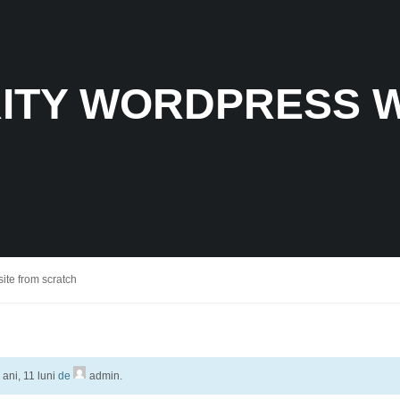
ITY WORDPRESS 
te from scratch
ani, 11 luni
de
admin
.