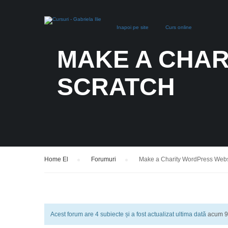
Inapoi pe site
Curs online
MAKE A CHAR
SCRATCH
Home El
›
Forumuri
›
Make a Charity WordPress Websi
Acest forum are 4 subiecte și a fost actualizat ultima dată
acum 9 