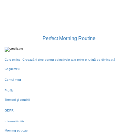
contact@gabrielailie.ro
Perfect Morning Routine
Curs online: Creează-ți timp pentru obiectivele tale printr-o rutină de dimineață
Coșul meu
Contul meu
Profile
Termeni și condiții
GDPR
Informații utile
Morning podcast