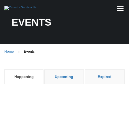
EVENTS
Home
Events
Happening
Upcoming
Expired
0733 949 501